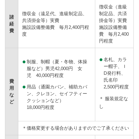
徴収金（進級
徴収金（遠足代、進級制定品、
制定品、共済
諸
共済掛金等）実費
掛金等）実費
経
施設設備整備費 毎月2,400円程
施設設備整備
費
度
費 毎月2,400
円程度
名札、カラ
制服、制帽（夏・冬物、体操
ー帽子、Ｉ
服など）男児42,000円 女
D発行料、
児 40,000円程度
氏名印
費
用品（通園カバン、補助カバ
2,500円程度
用
ン、クレヨン、セイフティー
な
＊ 服装規定な
クッションなど）
ど
し
18,000円程度
＊価格変更する場合がありますのでご了承ください