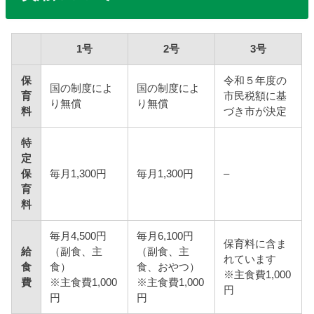
1号
2号
3号
保
令和５年度の
国の制度によ
国の制度によ
育
市民税額に基
り無償
り無償
料
づき市が決定
特
定
保
毎月1,300円
毎月1,300円
–
育
料
毎月4,500円
毎月6,100円
保育料に含ま
給
（副食、主
（副食、主
れています
食
食）
食、おやつ）
※主食費1,000
費
※主食費1,000
※主食費1,000
円
円
円