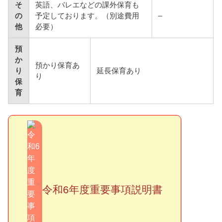
そ
英語、バレエなどの課外保育も
の
予定しております。（別途費用
–
他
必要）
預
か
預かり保育あ
り
延長保育あり
り
保
育
令和6年度重要事項説明書